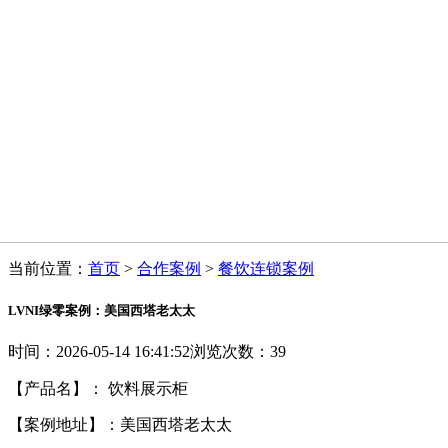
当前位置：
首页
>
合作案例
>
餐饮连锁案例
LVNI绿零案例：美国西塔老太太
时间：2026-05-14 16:41:52
浏览次数：
39
【产品名】： 饮料展示柜
【案例地址】：美国西塔老太太