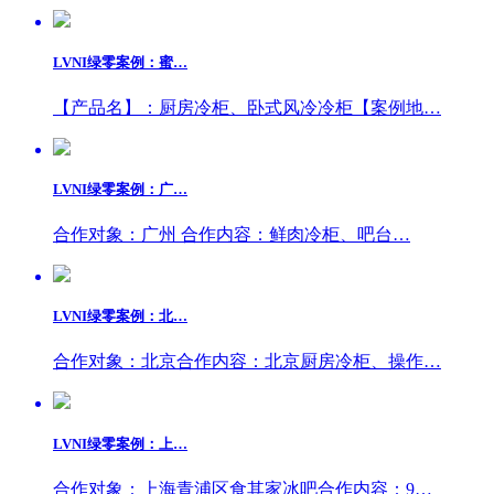
LVNI绿零案例：蜜…
【产品名】：厨房冷柜、卧式风冷冷柜【案例地…
LVNI绿零案例：广…
合作对象：广州 合作内容：鲜肉冷柜、吧台…
LVNI绿零案例：北…
合作对象：北京合作内容：北京厨房冷柜、操作…
LVNI绿零案例：上…
合作对象：上海青浦区食其家冰吧合作内容：9…