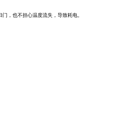
归门，也不担心温度流失，导致耗电。