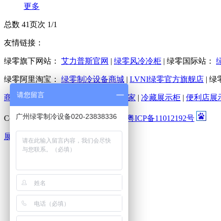
更多
总数 4
1
页次 1/1
友情链接：
绿零旗下网站：
艾力普斯官网
|
绿零风冷冷柜
|
绿零国际站：
绿零阿里淘宝：
绿零制冷设备商城
|
LVNI绿零官方旗舰店
|
绿
请您留言
商用厨房冷柜
|
商用厨房冷柜生产厂家
|
冷藏展示柜
|
便利店展
广州绿零制冷设备020-23838336
Copyright©2009-2016 绿零风冷冷柜
粤ICP备11012192号
展开