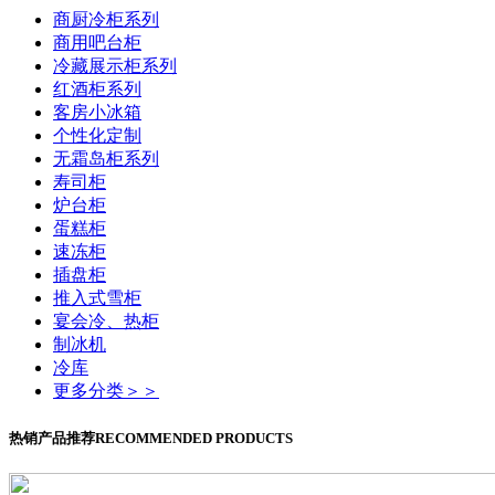
商厨冷柜系列
商用吧台柜
冷藏展示柜系列
红酒柜系列
客房小冰箱
个性化定制
无霜岛柜系列
寿司柜
炉台柜
蛋糕柜
速冻柜
插盘柜
推入式雪柜
宴会冷、热柜
制冰机
冷库
更多分类＞＞
热销产品推荐
RECOMMENDED PRODUCTS