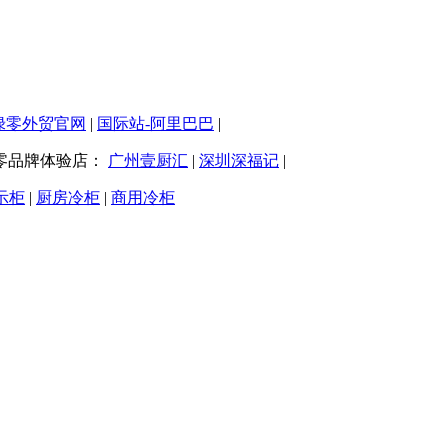
绿零外贸官网
|
国际站-阿里巴巴
|
零品牌体验店：
广州壹厨汇
|
深圳深福记
|
示柜
|
厨房冷柜
|
商用冷柜